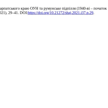
 Карпатського краю ОУН та румунське підпілля (1940-ві – початок
021), 29–41. DOI:
https://doi.org/10.21272/shaj.2021.i37.p.29
.