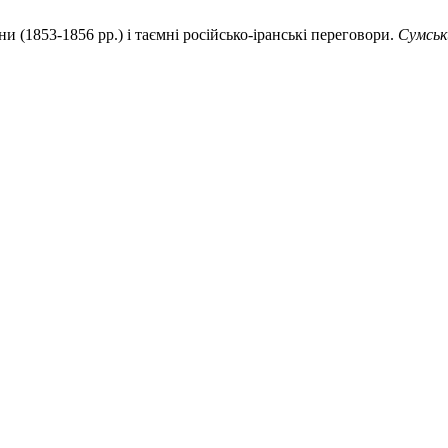
и (1853-1856 рр.) і таємні російсько-іранські переговори.
Сумськ