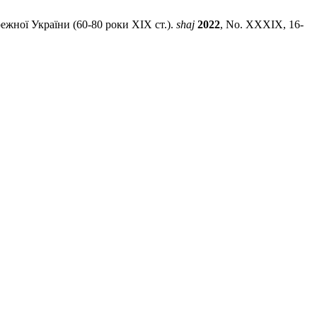
режної України (60-80 роки ХІХ ст.).
shaj
2022
, No. XXXIX, 16-