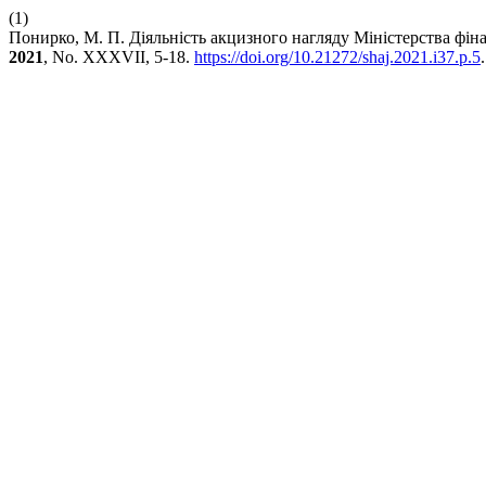
(1)
Понирко, М. П. Діяльність акцизного нагляду Міністерства фін
2021
, No. XXXVII, 5-18.
https://doi.org/10.21272/shaj.2021.i37.p.5
.