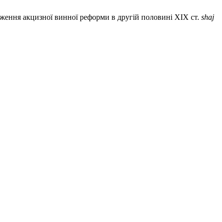
адження акцизної винної реформи в другій половині ХІХ ст.
shaj