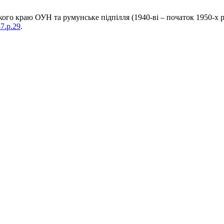
ського краю ОУН та румунське підпілля (1940-ві – початок 1950-х
37.p.29
.