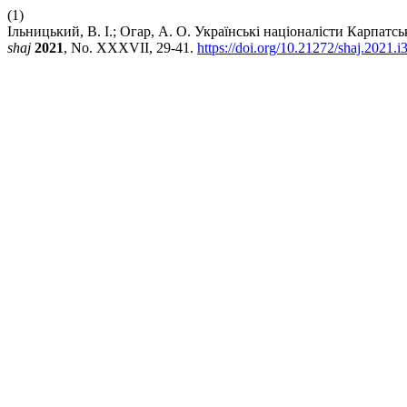
(1)
Ільницький, В. І.; Огар, А. О. Українські націоналісти Карпат
shaj
2021
, No. XXXVII, 29-41.
https://doi.org/10.21272/shaj.2021.i