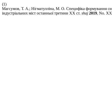
(1)
Магсумов, Т. А.; Нігматулліна, М. О. Специфіка формування с
індустріальних міст останньої третини ХХ ст.
shaj
2019
, No. XX