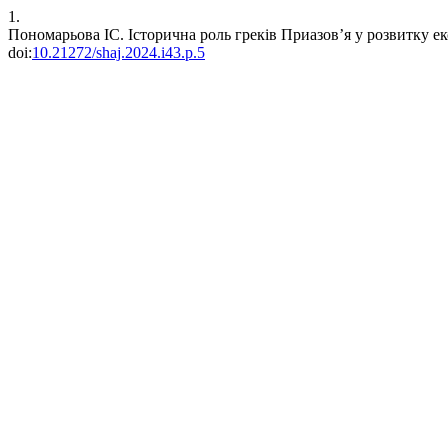
1.
Пономарьова ІС. Історична роль греків Приазов’я у розвитку еко
doi:
10.21272/shaj.2024.i43.p.5