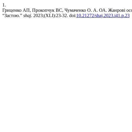
1.
Гриценко АП, Прокопчук ВС, Чумаченко О. А. ОА. Жанрові особ
“Застою.”
shaj
. 2023;(XLI):23-32. doi:
10.21272/shaj.2023.i41.p.23