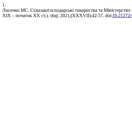
1.
Лисенко МС. Сільськогосподарські товариства та Міністерство з
XIX – початок XX ст.).
shaj
. 2021;(XXXVII):42-57. doi:
10.21272/