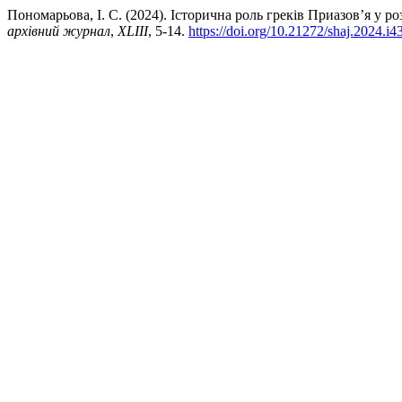
Пономарьова, І. С. (2024). Історична роль греків Приазов’я у ро
архівний журнал
,
XLIIІ
, 5-14.
https://doi.org/10.21272/shaj.2024.i4