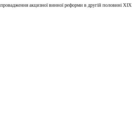
 запровадження акцизної винної реформи в другій половині ХІХ