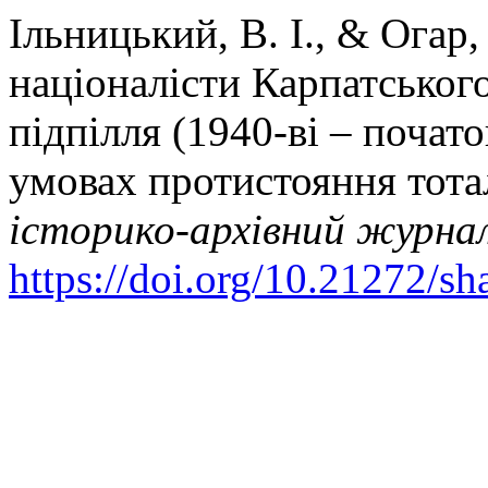
Ільницький, В. І., & Огар,
націоналісти Карпатськог
підпілля (1940-ві – почато
умовах протистояння тот
історико-архівний журна
https://doi.org/10.21272/sh