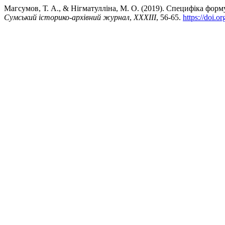
Магсумов, Т. А., & Нігматулліна, М. О. (2019). Специфіка фор
Сумський історико-архівний журнал
,
XXXIII
, 56-65.
https://doi.o