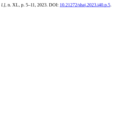
 l.]
, n. XL, p. 5–11, 2023. DOI:
10.21272/shaj.2023.i40.p.5
.