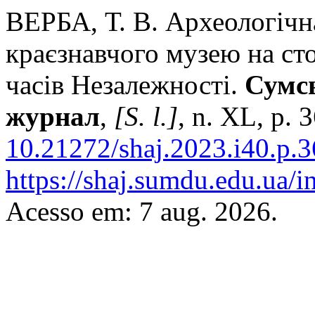
ВЕРБА, Т. В. Археологічн
краєзнавчого музею на ст
часів Незалежності.
Сумсь
журнал
,
[S. l.]
, n. XL, p.
10.21272/shaj.2023.i40.p.3
https://shaj.sumdu.edu.ua/i
Acesso em: 7 aug. 2026.