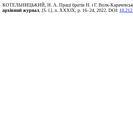
КОТЕЛЬНИЦЬКИЙ, Н. А. Праці братів Н. і Г. Волк-Карачевських 
архівний журнал
,
[S. l.]
, n. XXXIX, p. 16–24, 2022. DOI:
10.212