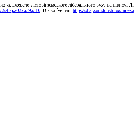
як джерело з історії земського ліберального руху на півночі Лі
72/shaj.2022.i39.p.16
. Disponível em:
https://shaj.sumdu.edu.ua/index.