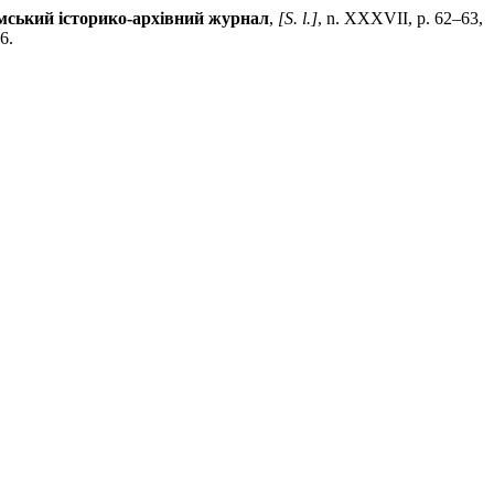
мський історико-архівний журнал
,
[S. l.]
, n. XXXVII, p. 62–63,
6.