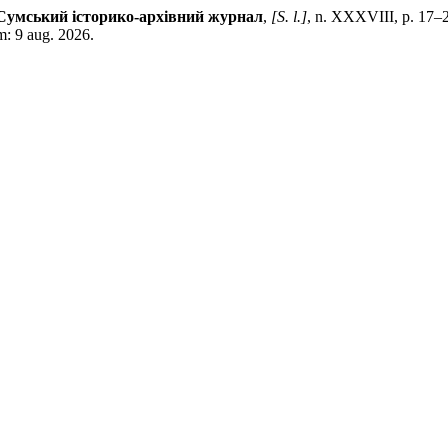
Сумський історико-архівний журнал
,
[S. l.]
, n. XXXVIII, p. 17–
m: 9 aug. 2026.