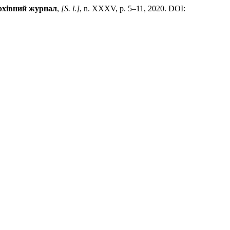
рхівний журнал
,
[S. l.]
, n. XXXV, p. 5–11, 2020. DOI: