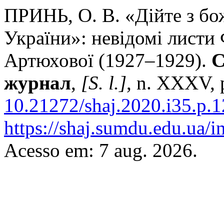
ПРИНЬ, О. В. «Дійте з б
України»: невідомі листи
Артюхової (1927–1929).
С
журнал
,
[S. l.]
, n. XXXV, 
10.21272/shaj.2020.i35.p.1
https://shaj.sumdu.edu.ua/i
Acesso em: 7 aug. 2026.