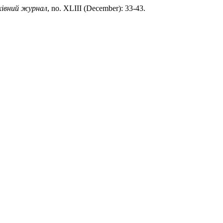
хівний журнал
, no. XLIIІ (December): 33-43.