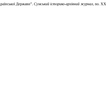
країнської Держави”.
Сумський історико-архівний журнал
, no. XX