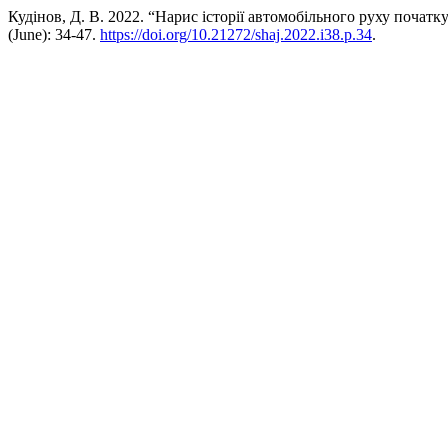
Кудінов, Д. В. 2022. “Нарис історії автомобільного руху початк
(June): 34-47.
https://doi.org/10.21272/shaj.2022.i38.p.34
.