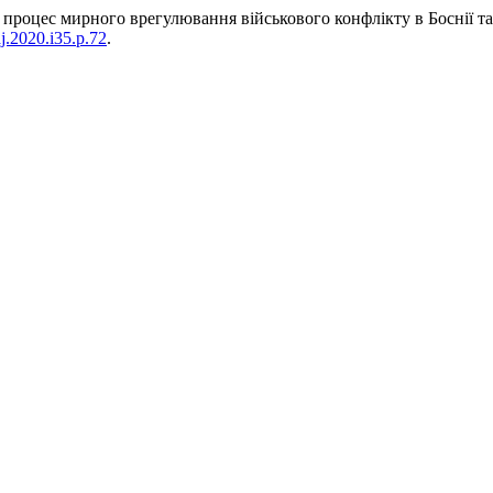
: процес мирного врегулювання військового конфлікту в Боснії т
aj.2020.i35.p.72
.