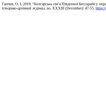
Ганчев, О. І. 2019. “Болгарська сім’я Південної Бессарабії у пер
історико-архівний журнал
, no. XXXIII (December): 47-55.
https: