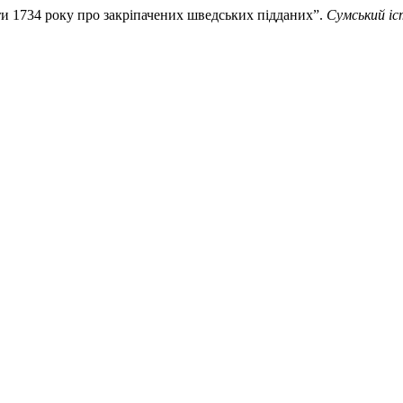
нти 1734 року про закріпачених шведських підданих”.
Сумський іс