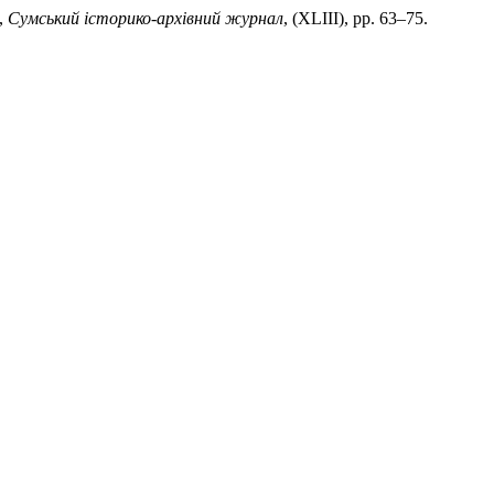
,
Сумський історико-архівний журнал
, (XLIIІ), pp. 63–75.