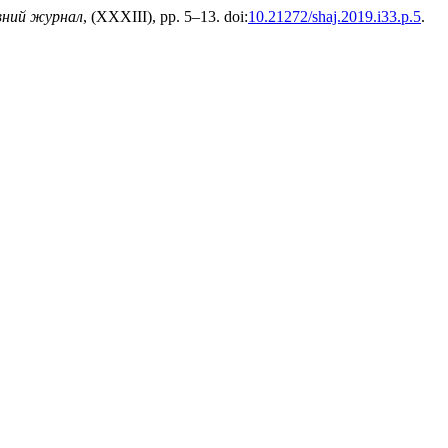
вний журнал
, (XXXIII), pp. 5–13. doi:
10.21272/shaj.2019.i33.p.5
.