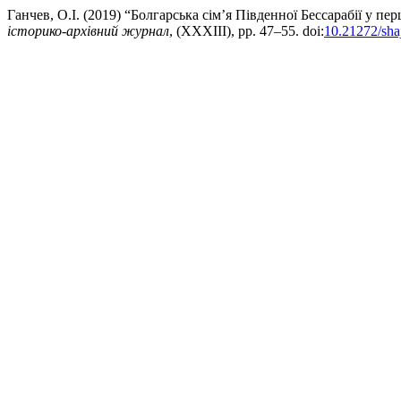
Ганчев, О.І. (2019) “Болгарська сім’я Південної Бессарабії у пе
історико-архівний журнал
, (XXXIII), pp. 47–55. doi:
10.21272/sha