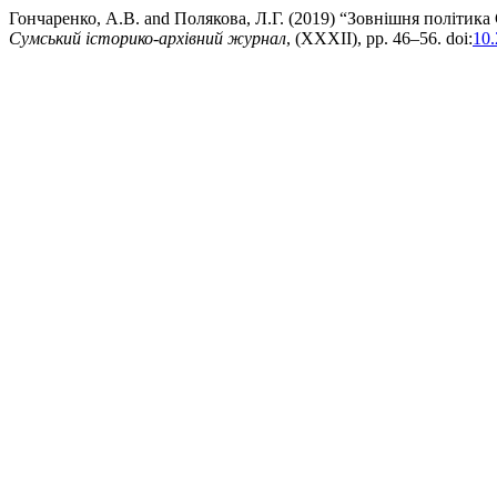
Гончаренко, А.В. and Полякова, Л.Г. (2019) “Зовнішня політи
Сумський історико-архівний журнал
, (XXXII), pp. 46–56. doi:
10.