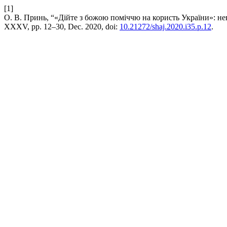
[1]
О. В. Принь, “«Дійте з божою поміччю на користь України»: не
XXXV, pp. 12–30, Dec. 2020, doi:
10.21272/shaj.2020.i35.p.12
.