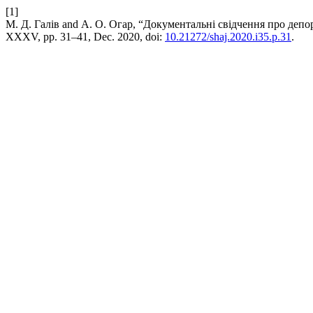
[1]
М. Д. Галів and А. О. Огар, “Документальні свідчення про депор
XXXV, pp. 31–41, Dec. 2020, doi:
10.21272/shaj.2020.i35.p.31
.