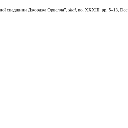
атурної спадщини Джорджа Орвелла”,
shaj
, no. XXXIII, pp. 5–13, Dec