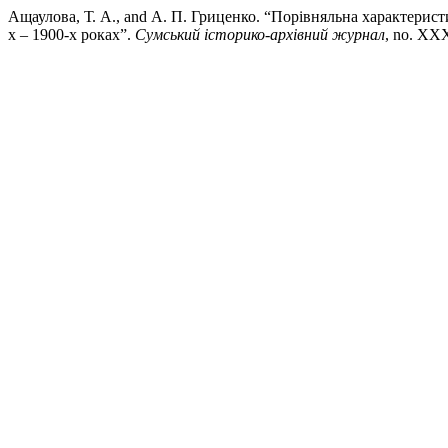
Ащаулова, Т. А., and А. П. Гриценко. “Порівняльна характеристи
х – 1900-х роках”.
Сумський історико-архівний журнал
, no. XXX