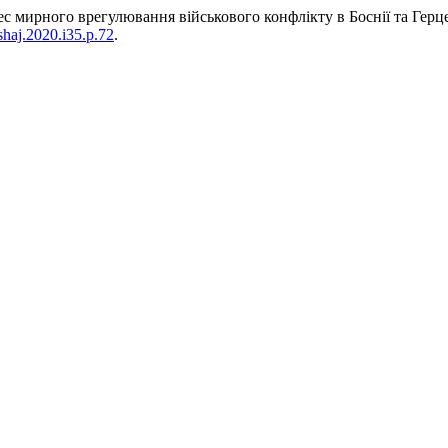
ес мирного врегулювання військового конфлікту в Боснії та Герц
/shaj.2020.i35.p.72
.