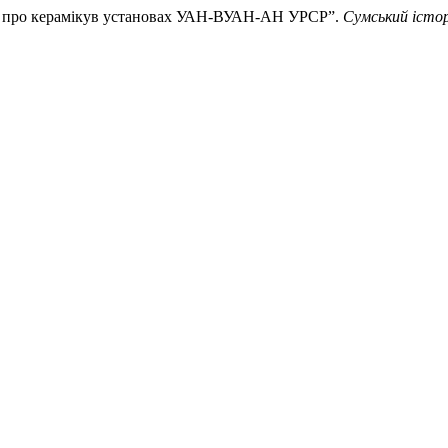
ань про керамікув установах УАН-ВУАН-АН УРСР”.
Сумський істо