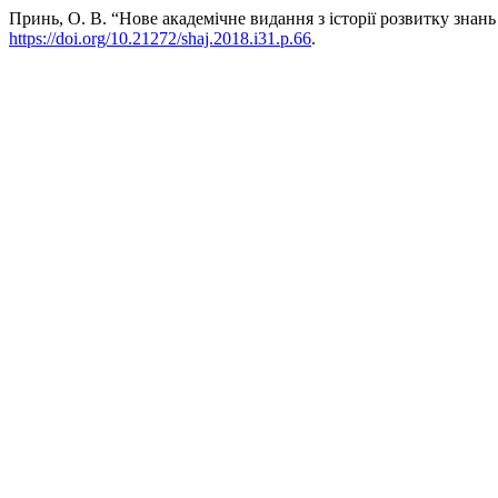
Принь, О. В. “Нове академічне видання з історії розвитку зн
https://doi.org/10.21272/shaj.2018.i31.p.66
.