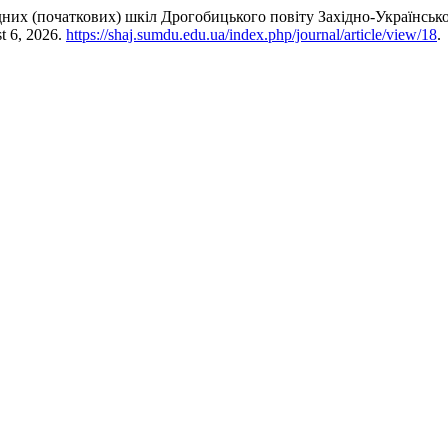
родних (початкових) шкіл Дрогобицького повіту Західно-Українськ
t 6, 2026.
https://shaj.sumdu.edu.ua/index.php/journal/article/view/18
.