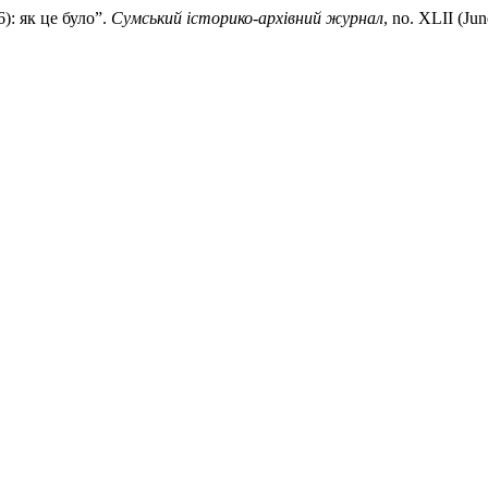
): як це було”.
Сумський історико-архівний журнал
, no. XLII (Ju