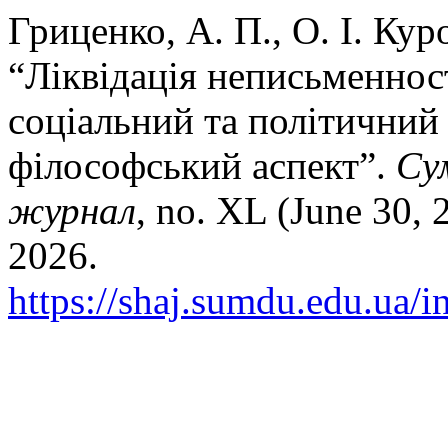
Гриценко, А. П., О. І. Кур
“Ліквідація неписьменност
соціальний та політичний 
філософський аспект”.
Су
журнал
, no. XL (June 30, 
2026.
https://shaj.sumdu.edu.ua/i