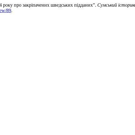
34 року про закріпачених шведських підданих”.
Сумський історик
iew/89
.