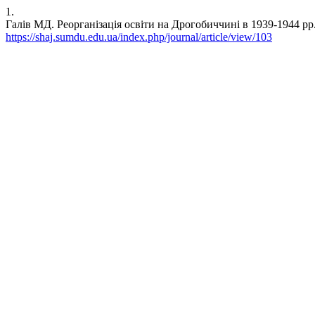
1.
Галів МД. Реорганізація освіти на Дрогобиччині в 1939-1944 рр.: 
https://shaj.sumdu.edu.ua/index.php/journal/article/view/103