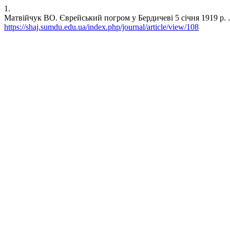
1.
Матвійчук ВО. Єврейський погром у Бердичеві 5 січня 1919 р. . sha
https://shaj.sumdu.edu.ua/index.php/journal/article/view/108