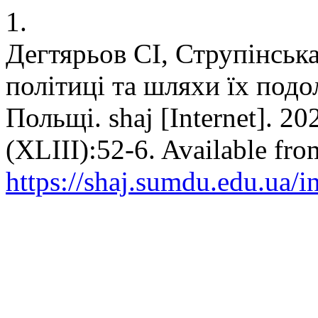
1.
Дегтярьов СІ, Струпінськ
політиці та шляхи їх подо
Польщі. shaj [Internet]. 20
(XLIIІ):52-6. Available fro
https://shaj.sumdu.edu.ua/i