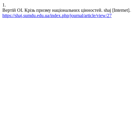
1.
Вертій ОІ. Крізь призму національних цінностей. shaj [Internet]. 2
https://shaj.sumdu.edu.ua/index.php/journal/article/view/27