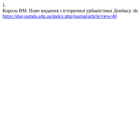
1.
Король ВМ. Нове видання з історичної урбаністики Донбасу. shaj [I
https://shaj.sumdu.edu.ua/index.php/journal/article/view/40