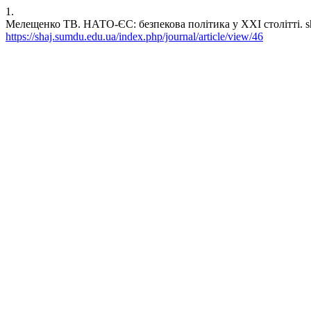
1.
Мелещенко ТВ. НАТО-ЄС: безпекова політика у ХХІ столітті. shaj 
https://shaj.sumdu.edu.ua/index.php/journal/article/view/46