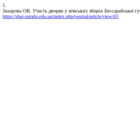
1.
Захарова ОВ. Участь дворян у земських зборах Бессарабської губер
https://shaj.sumdu.edu.ua/index.php/journal/article/view/65