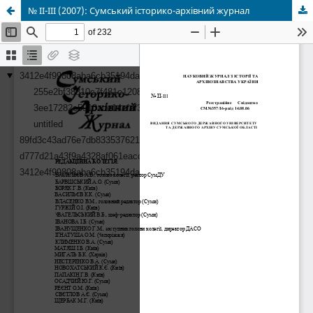
№ II-III (2007): Сумський історико-архівний журнал