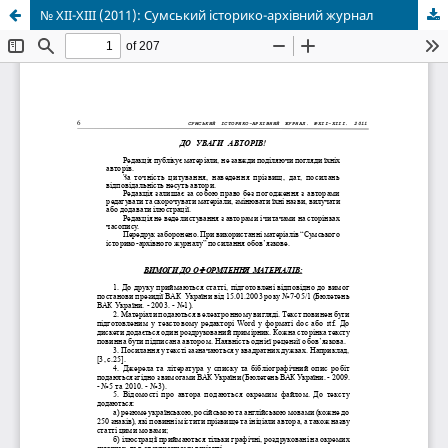
№ XII-XIII (2011): Сумський історико-архівний журнал