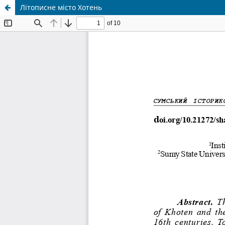
Літописне місто Хотень